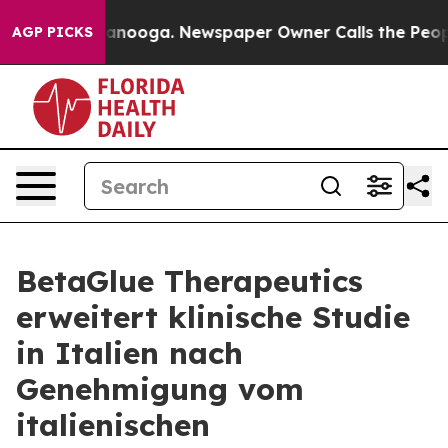
 in Chattanooga. Newspaper Owner Calls the People A
AGP PICKS
BetaGlue Therapeutics
erweitert klinische Studie
in Italien nach
Genehmigung vom
italienischen