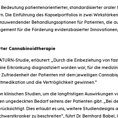
 Bedeutung patientenorientierter, standardisierter orale
n. Die Einführung des Kapselportfolios in zwei Wirkstärken
h anzuwendender Behandlungsoptionen für Patienten, die 
agement für die Förderung evidenzbasierter Innovationen,
erter Cannabinoidtherapie
 SATURN-Studie, erläutert: „Durch die Einbeziehung von fa
e Erkrankung diagnostiziert worden war, für die medizinisc
der Zufriedenheit der Patienten mit dem jeweiligen Cannab
tmedikation und die Verträglichkeit gewinnen.”
on klinischen Studien, um die langfristigen Auswirkungen 
aren ungedeckten Bedarf seitens der Patienten gibt. „Be
ücksichtigt. Dies erlaubt es uns, weitere Studiendesigns
werstkranker zu beschreiten“, führt Dr. Bernhard Babel, 