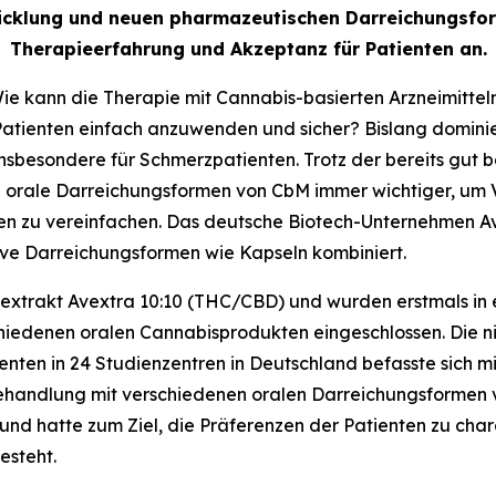
twicklung und neuen pharmazeutischen Darreichungsfor
Therapieerfahrung und Akzeptanz für Patienten an.
e kann die Therapie mit Cannabis-basierten Arzneimitteln 
e Patienten einfach anzuwenden und sicher? Bislang domin
nsbesondere für Schmerzpatienten. Trotz der bereits gut 
 orale Darreichungsformen von CbM immer wichtiger, um 
 zu vereinfachen. Das deutsche Biotech-Unternehmen Avex
ive Darreichungsformen wie Kapseln kombiniert.
sextrakt Avextra 10:10 (THC/CBD) und wurden erstmals i
iedenen oralen Cannabisprodukten eingeschlossen. Die nich
nten in 24 Studienzentren in Deutschland befasste sich mi
ehandlung mit verschiedenen oralen Darreichungsformen ve
nd hatte zum Ziel, die Präferenzen der Patienten zu chara
esteht.