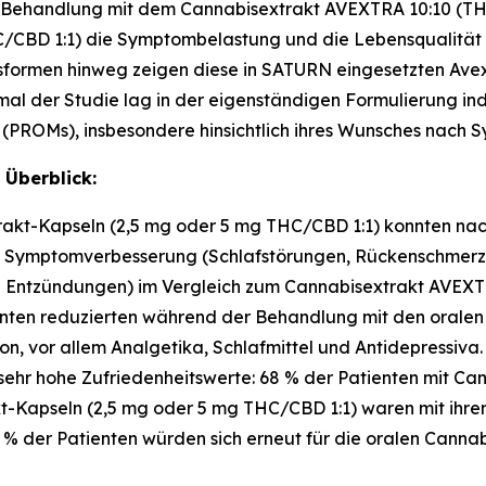
er Behandlung mit dem Cannabisextrakt AVEXTRA 10:10 (T
/CBD 1:1) die Symptombelastung und die Lebensqualität s
gsformen hinweg zeigen diese in SATURN eingesetzten Av
al der Studie lag in der eigenständigen Formulierung indi
PROMs), insbesondere hinsichtlich ihres Wunsches nach 
 Überblick:
kt-Kapseln (2,5 mg oder 5 mg THC/CBD 1:1) konnten nach
nd Symptomverbesserung (Schlafstörungen, Rückenschmerz
e Entzündungen) im Vergleich zum Cannabisextrakt AVEX
enten reduzierten während der Behandlung mit den oralen
on, vor allem Analgetika, Schlafmittel und Antidepressiva.
sehr hohe Zufriedenheitswerte: 68 % der Patienten mit C
-Kapseln (2,5 mg oder 5 mg THC/CBD 1:1) waren mit ihrer
 % der Patienten würden sich erneut für die oralen Cannab