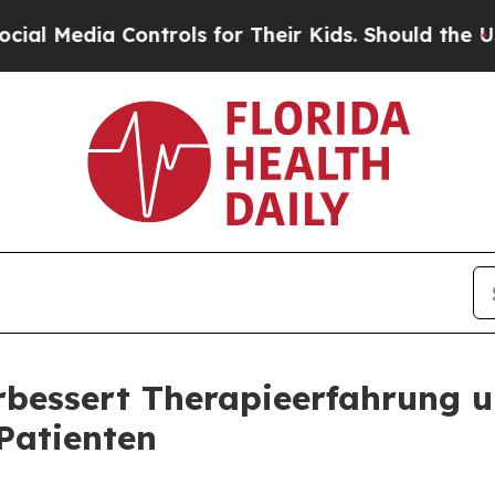
ia Controls for Their Kids. Should the US?
The Pe
rbessert Therapieerfahrung 
Patienten