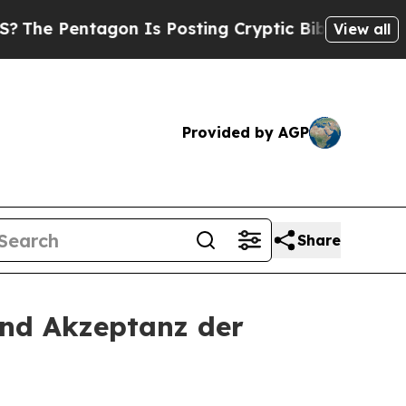
ntagon Is Posting Cryptic Biblical Messages on 
View all
Provided by AGP
Share
und Akzeptanz der