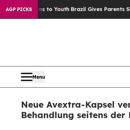
e Harms to Youth
Brazil Gives Parents Social Med
AGP PICKS
Menu
Neue Avextra-Kapsel ve
Behandlung seitens der 